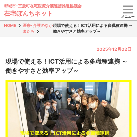
都城市･三股町在宅医療
介護連携推進協議会
在宅ぼんちネット
メニュー
HOME
医療･介護のなか
現場で使える！ICT活用による多職種連携 ～
またち
働きやすさと効率アップ～
2025年12月02日
現場で使える！ICT活用による多職種連携 ～
働きやすさと効率アップ～