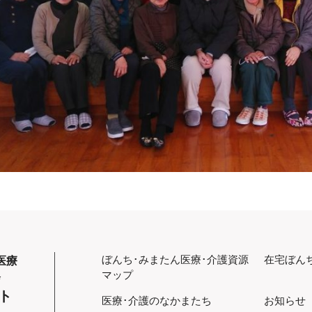
ぼんち･みまたん
医療･介護資源
在宅ぼん
医療
マップ
会
ト
医療･介護のなかまたち
お知らせ