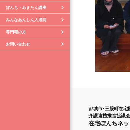
ぼんち・みまたん講座
みんなあんしん入退院
専門職の方
お問い合わせ
都城市･三股町在宅
介護連携推進協議
在宅ぼんちネッ