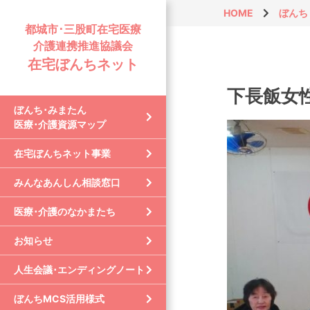
HOME
ぼんち
都城市･三股町在宅医療
介護連携推進協議会
在宅ぼんちネット
下長飯女
ぼんち･みまたん
医療･介護資源マップ
在宅ぼんちネット事業
みんなあんしん相談窓口
医療･介護のなかまたち
お知らせ
人生会議･エンディングノート
ぼんちMCS活用様式